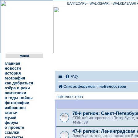
ВАЛГЕСАРЬ
·
WALKISAARI
·
WALKEASAARI
меню
главная
новости
история
FAQ
география
как добраться
Список форумов
неБелоостров
озёра и реки
памятники
неБелоостров
в годы войны
фотографии
избранное
статьи
78-й регион: Санкт-Петербур
музей
СПб: всё интересное в Петербурге, о
форум
Темы:
38
о проекте
47-й регион: Ленинградская
ссылки
Ленобласть: всё, что не касается Бе
контакты