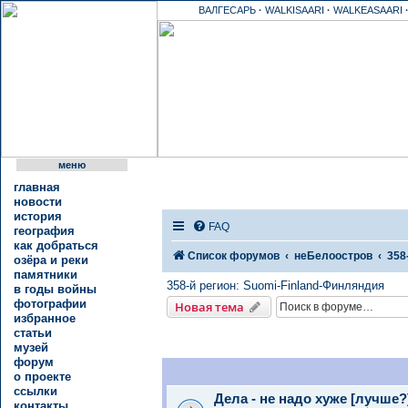
ВАЛГЕСАРЬ
·
WALKISAARI
·
WALKEASAARI
меню
главная
новости
история
FAQ
география
как добраться
Список форумов
неБелоостров
358
озёра и реки
памятники
358-й регион: Suomi-Finland-Финляндия
в годы войны
фотографии
Новая тема
избранное
статьи
музей
форум
о проекте
ссылки
Дела - не надо хуже [лучше?
контакты