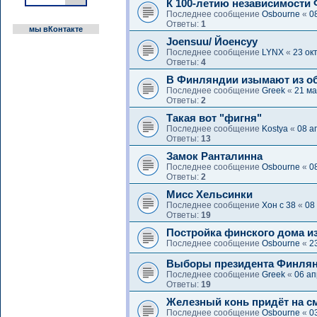
К 100-летию независимост
Последнее сообщение
Osbourne
«
0
Ответы:
1
мы вКонтакте
Joensuu/ Йоенсуу
Последнее сообщение
LYNX
«
23 ок
Ответы:
4
В Финляндии изымают из об
Последнее сообщение
Greek
«
21 ма
Ответы:
2
Такая вот "фигня"
Последнее сообщение
Kostya
«
08 а
Ответы:
13
Замок Ранталинна
Последнее сообщение
Osbourne
«
0
Ответы:
2
Мисс Хельсинки
Последнее сообщение
Хон с 38
«
08
Ответы:
19
Постройка финского дома и
Последнее сообщение
Osbourne
«
2
Выборы президента Финля
Последнее сообщение
Greek
«
06 ап
Ответы:
19
Железный конь придёт на с
Последнее сообщение
Osbourne
«
0