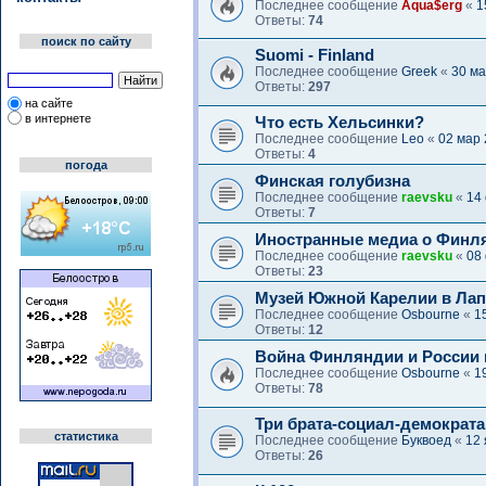
Последнее сообщение
Aqua$erg
«
1
Ответы:
74
поиск по сайту
Suomi - Finland
Последнее сообщение
Greek
«
30 ма
Ответы:
297
на сайте
в интернете
Что есть Хельсинки?
Последнее сообщение
Leo
«
02 мар 
Ответы:
4
погода
Финская голубизна
Последнее сообщение
raevsku
«
14 
Ответы:
7
Иностранные медиа о Финл
Последнее сообщение
raevsku
«
08
Ответы:
23
Музей Южной Карелии в Лап
Последнее сообщение
Osbourne
«
1
Ответы:
12
Война Финляндии и России в
Последнее сообщение
Osbourne
«
1
Ответы:
78
Три брата-социал-демократа
статистика
Последнее сообщение
Буквоед
«
12 
Ответы:
26