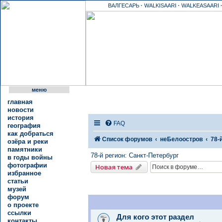
ВАЛГЕСАРЬ
·
WALKISAARI
·
WALKEASAARI
меню
главная
новости
история
FAQ
география
как добраться
Список форумов
неБелоостров
78-
озёра и реки
памятники
78-й регион: Санкт-Петербург
в годы войны
фотографии
Новая тема
избранное
статьи
музей
форум
о проекте
ссылки
Для кого этот раздел
контакты