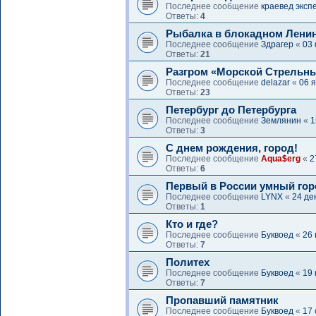
Последнее сообщение
краевед эксп
Ответы:
4
Рыбалка в блокадном Лени
Последнее сообщение
Здрагер
«
03 
Ответы:
21
Разгром «Морской Стрельн
Последнее сообщение
delazar
«
06 я
Ответы:
23
Петербург до Петербурга
Последнее сообщение
Землянин
«
1
Ответы:
3
С днем рождения, город!
Последнее сообщение
Aqua$erg
«
2
Ответы:
6
Первый в России умный горо
Последнее сообщение
LYNX
«
24 де
Ответы:
1
Кто и где?
Последнее сообщение
Буквоед
«
26 
Ответы:
7
Политех
Последнее сообщение
Буквоед
«
19 
Ответы:
7
Пропавший памятник
Последнее сообщение
Буквоед
«
17 