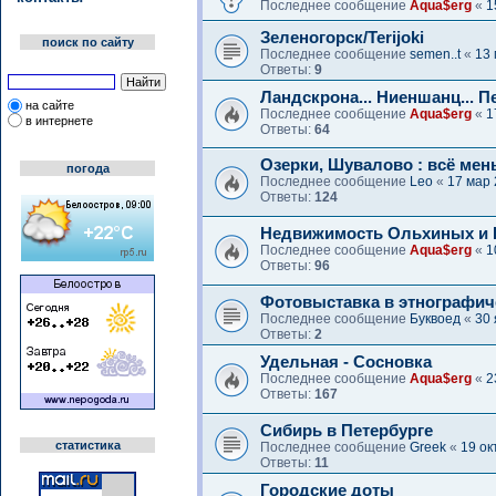
Последнее сообщение
Aqua$erg
«
1
Зеленогорск/Terijoki
поиск по сайту
Последнее сообщение
semen..t
«
13 
Ответы:
9
Ландскрона... Ниеншанц... П
на сайте
Последнее сообщение
Aqua$erg
«
1
в интернете
Ответы:
64
Озерки, Шувалово : всё ме
погода
Последнее сообщение
Leo
«
17 мар 
Ответы:
124
Недвижимость Ольхиных и К
Последнее сообщение
Aqua$erg
«
1
Ответы:
96
Фотовыставка в этнографич
Последнее сообщение
Буквоед
«
30 
Ответы:
2
Удельная - Сосновка
Последнее сообщение
Aqua$erg
«
2
Ответы:
167
Сибирь в Петербурге
статистика
Последнее сообщение
Greek
«
19 ок
Ответы:
11
Городские доты