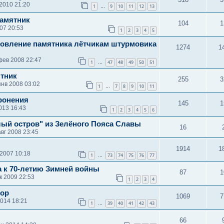
2010 21:20
1
9
10
11
12
13
…
амятник
104
1
07 20:53
1
2
3
4
5
новление памятника лётчикам штурмовика
1274
1
фев 2008 22:47
1
47
48
49
50
51
…
тник
255
3
янв 2008 03:02
1
7
8
9
10
11
…
ронения
145
1
013 16:43
1
2
3
4
5
6
ый остров" из Зелёного Пояса Славы
16
авг 2008 23:45
1914
1
 2007 10:18
1
73
74
75
76
77
…
а к 70-летию Зимней войны
87
1
к 2009 22:53
1
2
3
4
зор
1069
7
2014 18:21
1
39
40
41
42
43
…
66