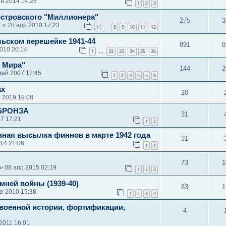
ен 2014 14:28
1
2
3
стровского "Миллионера"
275
3
т
» 28 апр 2010 17:23
1
8
9
10
11
12
…
льском перешейке 1941-44
891
8
010 20:14
1
32
33
34
35
36
…
 Мира"
144
2
май 2007 17:45
1
2
3
4
5
6
ах
20
 2019 19:08
 БРОНЗА
31
07 17:21
1
2
ная высылка финнов в марте 1942 года
31
14 21:06
1
2
73
1
» 08 апр 2015 02:19
1
2
3
ней войны (1939-40)
83
1
р 2010 15:38
1
2
3
4
 военной истории, фортификации,
4
2011 16:01