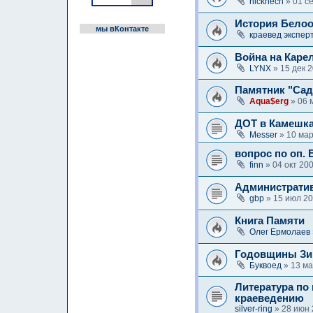
nicknech
» 01 с
История Белоо
мы вКонтакте
краевед экспер
Война на Каре
LYNX
» 15 дек 2
Памятник "Сад
Aqua$erg
» 06 
ДОТ в Камешк
Messer
» 10 мар
вопрос по оп.
finn
» 04 окт 20
Административ
gbp
» 15 июл 20
Книга Памяти
Олег Ермолаев
Годовщины Зим
Буквоед
» 13 ма
Литература по
краеведению
silver-ring
» 28 июн 