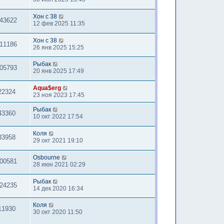
Хон с 38
43622
12 фев 2025 11:35
Хон с 38
11186
26 янв 2025 15:25
Рыбак
05793
20 янв 2025 17:49
Aqua$erg
22324
23 ноя 2023 17:45
Рыбак
43360
10 окт 2022 17:54
Коля
33958
29 окт 2021 19:10
Osbourne
00581
28 июн 2021 02:29
Рыбак
24235
14 дек 2020 16:34
Коля
11930
30 окт 2020 11:50