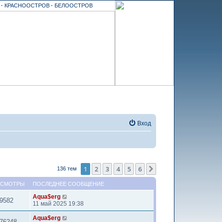
Ъ
·
КРАСНООСТРОВ
·
БЕЛООСТРОВ
Вход
1
2
3
4
5
6
След.
136 тем
ОСМОТРЫ
ПОСЛЕДНЕЕ СООБЩЕНИЕ
Aqua$erg
9582
11 май 2025 19:38
Aqua$erg
76248