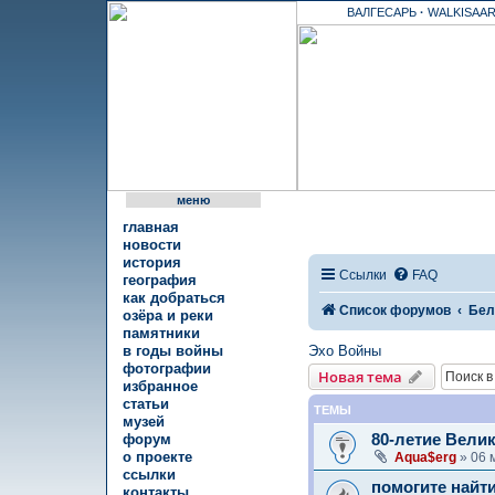
ВАЛГЕСАРЬ
·
WALKISAAR
меню
главная
новости
история
Ссылки
FAQ
география
как добраться
Список форумов
Бел
озёра и реки
памятники
Эхо Войны
в годы войны
фотографии
Новая тема
избранное
статьи
ТЕМЫ
музей
80-летие Вели
форум
о проекте
Aqua$erg
» 06 
ссылки
помогите найт
контакты