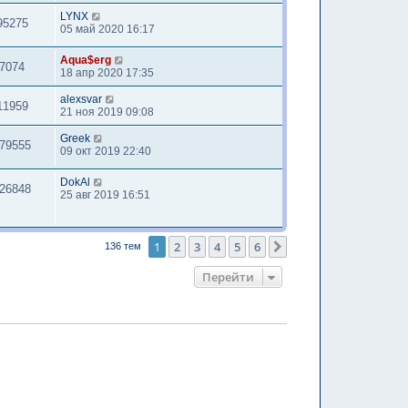
LYNX
95275
05 май 2020 16:17
Aqua$erg
7074
18 апр 2020 17:35
alexsvar
11959
21 ноя 2019 09:08
Greek
79555
09 окт 2019 22:40
DokAl
26848
25 авг 2019 16:51
1
2
3
4
5
6
След.
136 тем
Перейти