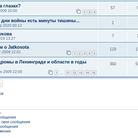
на глазах?
57
2009 20:00
1
2
3
в дни войны есть минуты тишины...
1
р 2020 00:12
укова
7
019 13:27
 о Jatkosota
119
1
т 2009 22:01
1
2
3
4
5
ромы в Ленинграде и области в годы
360
5
н 2009 22:00
1
11
12
13
14
15
…
ов
ы
ообщения
 свои сообщения
сообщения
ожения