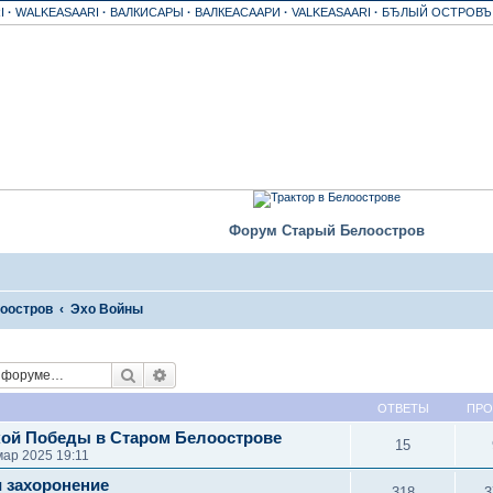
I
·
WALKEASAARI
·
ВАЛКИСАРЫ
·
ВАЛКЕАСААРИ
·
VALKEASAARI
·
БЂЛЫЙ ОСТРОВ
Форум Старый Белоостров
оостров
Эхо Войны
Поиск
Расширенный поиск
ОТВЕТЫ
ПР
кой Победы в Старом Белоострове
15
мар 2025 19:11
и захоронение
318
3