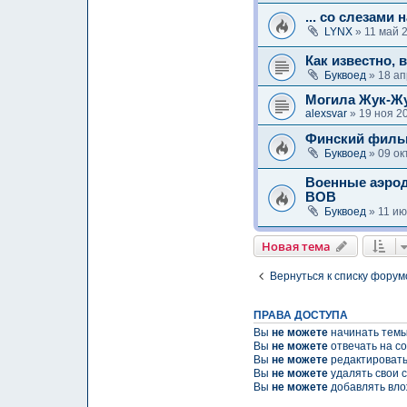
... со слезами 
LYNX
» 11 май 
Как известно, 
Буквоед
» 18 ап
Могила Жук-Ж
alexsvar
» 19 ноя 2
Финский фильм
Буквоед
» 09 ок
Военные аэрод
ВОВ
Буквоед
» 11 ию
Новая тема
Вернуться к списку форум
ПРАВА ДОСТУПА
Вы
не можете
начинать тем
Вы
не можете
отвечать на с
Вы
не можете
редактировать
Вы
не можете
удалять свои 
Вы
не можете
добавлять вл