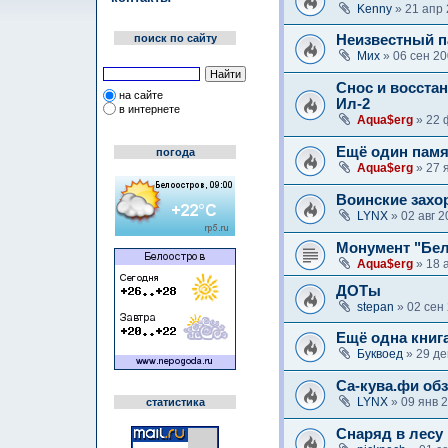
Kenny
» 21 апр 
поиск по сайту
Неизвестный п
Мих
» 06 сен 20
Снос и восста
на сайте
Ил-2
в интернете
Aqua$erg
» 22 
Ещё один памя
погода
Aqua$erg
» 27 
Воинские захо
LYNX
» 02 авг 2
Монумент "Бел
Aqua$erg
» 18 
ДОТы
stepan
» 02 сен
Ещё одна книг
Буквоед
» 29 де
Са-кува.фи об
LYNX
» 09 янв 
статистика
Снаряд в лесу