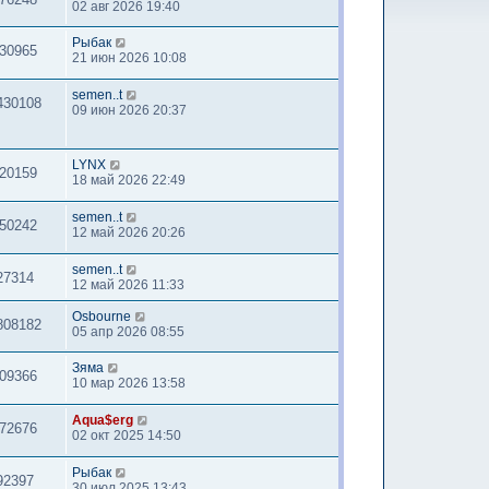
02 авг 2026 19:40
Рыбак
30965
21 июн 2026 10:08
semen..t
430108
09 июн 2026 20:37
LYNX
20159
18 май 2026 22:49
semen..t
50242
12 май 2026 20:26
semen..t
27314
12 май 2026 11:33
Osbourne
808182
05 апр 2026 08:55
Зяма
09366
10 мар 2026 13:58
Aqua$erg
72676
02 окт 2025 14:50
Рыбак
92397
30 июл 2025 13:43