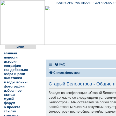
ВАЛГЕСАРЬ
·
WALKISAARI
·
WALKEASAARI
меню
главная
новости
история
FAQ
география
как добраться
Список форумов
озёра и реки
памятники
в годы войны
Старый Белоостров - Общие 
фотографии
избранное
Заходя на конференцию «Старый Белоостро
статьи
своё согласие со следующими условиями.
музей
Белоостров». Мы оставляем за собой прав
форум
вашей стороны было бы разумным регуляр
о проекте
ссылки
Белоостров» после обновления/исправлен
контакты