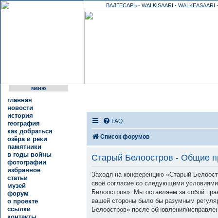
ВАЛГЕСАРЬ
·
WALKISAARI
·
WALKEASAARI
меню
главная
новости
история
FAQ
география
как добраться
Список форумов
озёра и реки
памятники
в годы войны
Старый Белоостров - Общие 
фотографии
избранное
Заходя на конференцию «Старый Белоостро
статьи
своё согласие со следующими условиями.
музей
Белоостров». Мы оставляем за собой прав
форум
вашей стороны было бы разумным регуляр
о проекте
ссылки
Белоостров» после обновления/исправлен
контакты