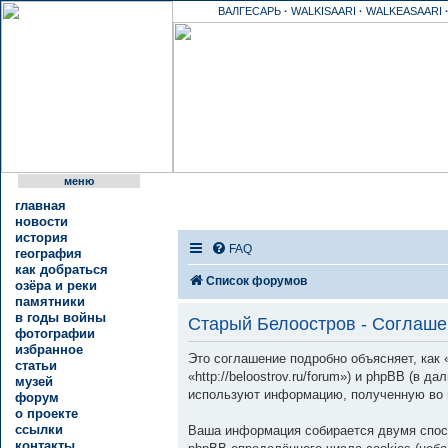
ВАЛГЕСАРЬ
·
WALKISAARI
·
WALKEASAARI
меню
главная
новости
история
FAQ
география
как добраться
Список форумов
озёра и реки
памятники
в годы войны
Старый Белоостров - Соглаше
фотографии
избранное
Это соглашение подробно объясняет, как
статьи
«http://beloostrov.ru/forum») и phpBB (в
музей
используют информацию, полученную во 
форум
о проекте
ссылки
Ваша информация собирается двумя спос
контакты