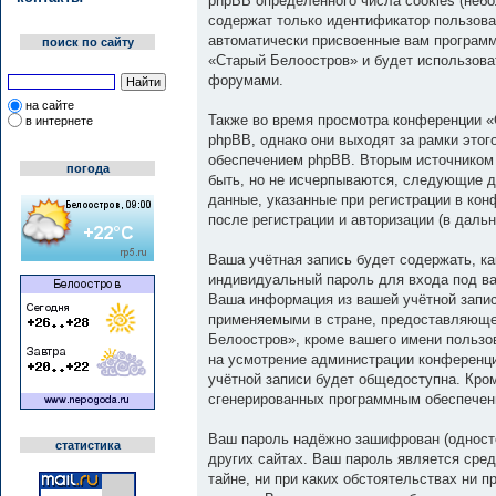
phpBB определённого числа cookies (неб
содержат только идентификатор пользоват
автоматически присвоенные вам программ
поиск по сайту
«Старый Белоостров» и будет использова
форумами.
на сайте
Также во время просмотра конференции «
в интернете
phpBB, однако они выходят за рамки это
обеспечением phpBB. Вторым источником
погода
быть, но не исчерпываются, следующие д
данные, указанные при регистрации в ко
после регистрации и авторизации (в дал
Ваша учётная запись будет содержать, к
индивидуальный пароль для входа под ва
Ваша информация из вашей учётной запи
применяемыми в стране, предоставляюще
Белоостров», кроме вашего имени пользов
на усмотрение администрации конференци
учётной записи будет общедоступна. Кром
сгенерированных программным обеспечен
Ваш пароль надёжно зашифрован (односто
статистика
других сайтах. Ваш пароль является сред
тайне, ни при каких обстоятельствах ни 