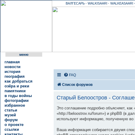
ВАЛГЕСАРЬ
·
WALKISAARI
·
WALKEASAARI
меню
главная
новости
история
FAQ
география
как добраться
Список форумов
озёра и реки
памятники
в годы войны
Старый Белоостров - Соглаше
фотографии
избранное
Это соглашение подробно объясняет, как
статьи
«http://beloostrov.ru/forum») и phpBB (в
музей
используют информацию, полученную во 
форум
о проекте
ссылки
Ваша информация собирается двумя спос
контакты