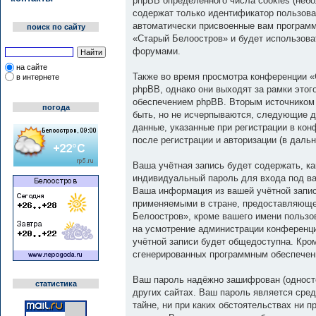
phpBB определённого числа cookies (неб
содержат только идентификатор пользоват
автоматически присвоенные вам программ
поиск по сайту
«Старый Белоостров» и будет использова
форумами.
на сайте
Также во время просмотра конференции «
в интернете
phpBB, однако они выходят за рамки это
обеспечением phpBB. Вторым источником
погода
быть, но не исчерпываются, следующие д
данные, указанные при регистрации в ко
после регистрации и авторизации (в дал
Ваша учётная запись будет содержать, к
индивидуальный пароль для входа под ва
Ваша информация из вашей учётной запи
применяемыми в стране, предоставляюще
Белоостров», кроме вашего имени пользов
на усмотрение администрации конференци
учётной записи будет общедоступна. Кром
сгенерированных программным обеспечен
Ваш пароль надёжно зашифрован (односто
статистика
других сайтах. Ваш пароль является сред
тайне, ни при каких обстоятельствах ни 