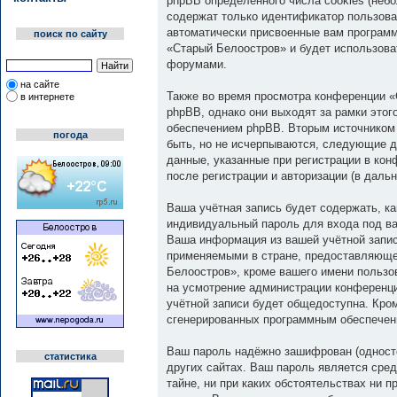
phpBB определённого числа cookies (неб
содержат только идентификатор пользоват
автоматически присвоенные вам программ
поиск по сайту
«Старый Белоостров» и будет использова
форумами.
на сайте
Также во время просмотра конференции «
в интернете
phpBB, однако они выходят за рамки это
обеспечением phpBB. Вторым источником
погода
быть, но не исчерпываются, следующие д
данные, указанные при регистрации в ко
после регистрации и авторизации (в дал
Ваша учётная запись будет содержать, к
индивидуальный пароль для входа под ва
Ваша информация из вашей учётной запи
применяемыми в стране, предоставляюще
Белоостров», кроме вашего имени пользов
на усмотрение администрации конференци
учётной записи будет общедоступна. Кром
сгенерированных программным обеспечен
Ваш пароль надёжно зашифрован (односто
статистика
других сайтах. Ваш пароль является сред
тайне, ни при каких обстоятельствах ни 