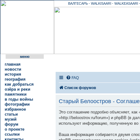
ВАЛГЕСАРЬ
·
WALKISAARI
·
WALKEASAARI
меню
главная
новости
история
FAQ
география
как добраться
Список форумов
озёра и реки
памятники
в годы войны
Старый Белоостров - Соглаше
фотографии
избранное
Это соглашение подробно объясняет, как
статьи
«http://beloostrov.ru/forum») и phpBB (в
музей
используют информацию, полученную во 
форум
о проекте
ссылки
Ваша информация собирается двумя спос
контакты