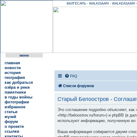
ВАЛГЕСАРЬ
·
WALKISAARI
·
WALKEASAARI
меню
главная
новости
история
FAQ
география
как добраться
Список форумов
озёра и реки
памятники
в годы войны
Старый Белоостров - Соглаше
фотографии
избранное
Это соглашение подробно объясняет, как
статьи
«http://beloostrov.ru/forum») и phpBB (в
музей
используют информацию, полученную во 
форум
о проекте
ссылки
Ваша информация собирается двумя спос
контакты