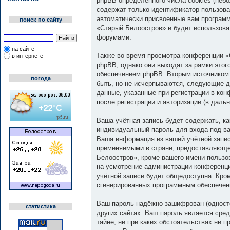
phpBB определённого числа cookies (неб
содержат только идентификатор пользоват
автоматически присвоенные вам программ
поиск по сайту
«Старый Белоостров» и будет использова
форумами.
на сайте
Также во время просмотра конференции «
в интернете
phpBB, однако они выходят за рамки это
обеспечением phpBB. Вторым источником
погода
быть, но не исчерпываются, следующие д
данные, указанные при регистрации в ко
после регистрации и авторизации (в дал
Ваша учётная запись будет содержать, к
индивидуальный пароль для входа под ва
Ваша информация из вашей учётной запи
применяемыми в стране, предоставляюще
Белоостров», кроме вашего имени пользов
на усмотрение администрации конференци
учётной записи будет общедоступна. Кром
сгенерированных программным обеспечен
Ваш пароль надёжно зашифрован (односто
статистика
других сайтах. Ваш пароль является сред
тайне, ни при каких обстоятельствах ни 