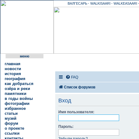
ВАЛГЕСАРЬ
·
WALKISAARI
·
WALKEASAARI
меню
главная
новости
история
FAQ
география
как добраться
Список форумов
озёра и реки
памятники
в годы войны
Вход
фотографии
избранное
Имя пользователя:
статьи
музей
форум
Пароль:
о проекте
ссылки
контакты
Забыли пароль?