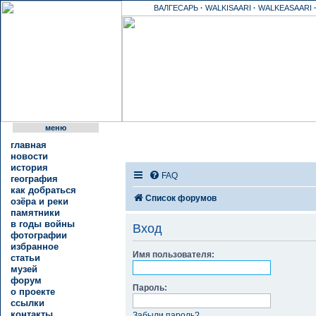
ВАЛГЕСАРЬ
·
WALKISAARI
·
WALKEASAARI
меню
главная
новости
история
FAQ
география
как добраться
Список форумов
озёра и реки
памятники
в годы войны
Вход
фотографии
избранное
Имя пользователя:
статьи
музей
форум
Пароль:
о проекте
ссылки
контакты
Забыли пароль?