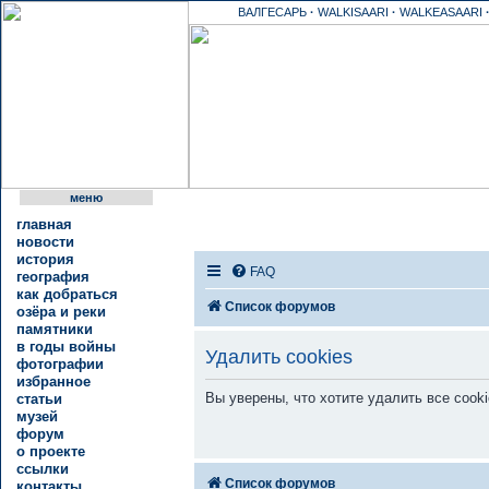
ВАЛГЕСАРЬ
·
WALKISAARI
·
WALKEASAARI
меню
главная
новости
история
FAQ
география
как добраться
Список форумов
озёра и реки
памятники
в годы войны
Удалить cookies
фотографии
избранное
Вы уверены, что хотите удалить все cook
статьи
музей
форум
о проекте
ссылки
Список форумов
контакты