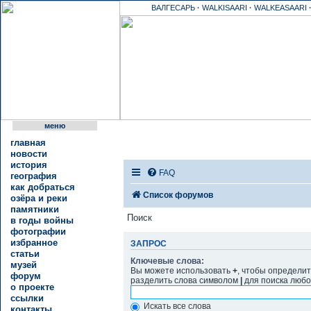
ВАЛГЕСАРЬ
·
WALKISAARI
·
WALKEASAARI
меню
главная
новости
история
FAQ
география
как добраться
Список форумов
озёра и реки
памятники
Поиск
в годы войны
фотографии
избранное
ЗАПРОС
статьи
Ключевые слова:
музей
Вы можете использовать
+
, чтобы определит
форум
разделить слова символом
|
для поиска любо
о проекте
ссылки
Искать все слова
контакты