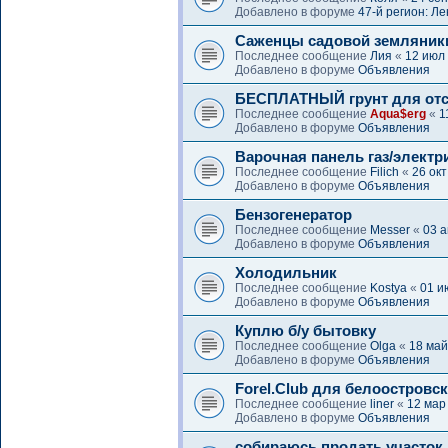
Добавлено в форуме
47-й регион: Л
Саженцы садовой земляник
Последнее сообщение
Лия
«
12 июл
Добавлено в форуме
Объявления
БЕСПЛАТНЫЙ грунт для отс
Последнее сообщение
Aqua$erg
«
1
Добавлено в форуме
Объявления
Варочная панель газ/электр
Последнее сообщение
Filich
«
26 окт
Добавлено в форуме
Объявления
Бензогенератор
Последнее сообщение
Messer
«
03 а
Добавлено в форуме
Объявления
Холодильник
Последнее сообщение
Kostya
«
01 и
Добавлено в форуме
Объявления
Куплю б/у бытовку
Последнее сообщение
Olga
«
18 май
Добавлено в форуме
Объявления
Forel.Club для белоостровс
Последнее сообщение
liner
«
12 мар
Добавлено в форуме
Объявления
собираюсь продать участок