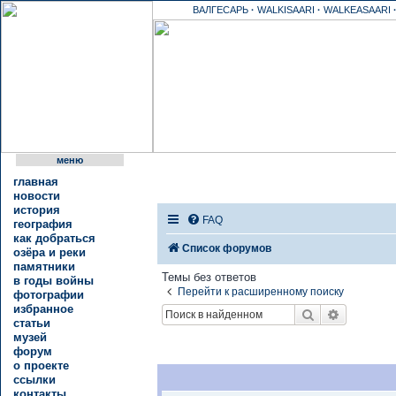
ВАЛГЕСАРЬ
·
WALKISAARI
·
WALKEASAARI
меню
главная
новости
история
FAQ
география
как добраться
Список форумов
озёра и реки
памятники
Темы без ответов
в годы войны
Перейти к расширенному поиску
фотографии
избранное
Поиск
Расшире
статьи
музей
форум
о проекте
ссылки
контакты