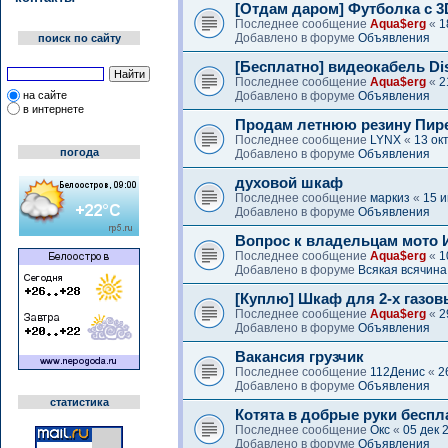
[Отдам даром] Футболка с 
Последнее сообщение
Aqua$erg
«
1
Добавлено в форуме
Объявления
поиск по сайту
[Бесплатно] видеокабель Dis
Последнее сообщение
Aqua$erg
«
2
на сайте
Добавлено в форуме
Объявления
в интернете
Продам летнюю резину Пир
Последнее сообщение
LYNX
«
13 ок
погода
Добавлено в форуме
Объявления
духовой шкаф
Последнее сообщение
маркиз
«
15 и
Добавлено в форуме
Объявления
Вопрос к владельцам мото
Последнее сообщение
Aqua$erg
«
1
Добавлено в форуме
Всякая всячина
[Куплю] Шкаф для 2-х газо
Последнее сообщение
Aqua$erg
«
2
Добавлено в форуме
Объявления
Вакансия грузчик
Последнее сообщение
112Денис
«
2
Добавлено в форуме
Объявления
статистика
Котята в добрые руки беспл
Последнее сообщение
Окс
«
05 дек 
Добавлено в форуме
Объявления