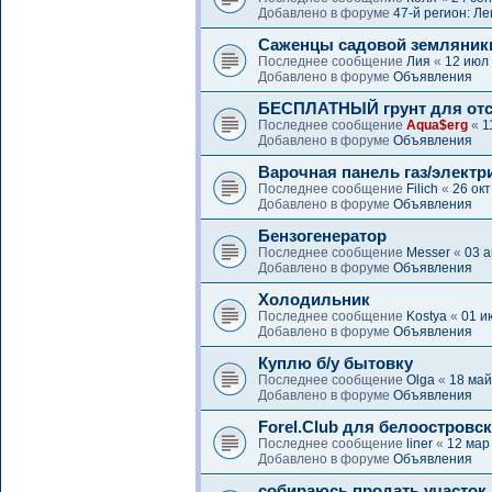
Добавлено в форуме
47-й регион: Л
Саженцы садовой земляник
Последнее сообщение
Лия
«
12 июл
Добавлено в форуме
Объявления
БЕСПЛАТНЫЙ грунт для отс
Последнее сообщение
Aqua$erg
«
1
Добавлено в форуме
Объявления
Варочная панель газ/электр
Последнее сообщение
Filich
«
26 окт
Добавлено в форуме
Объявления
Бензогенератор
Последнее сообщение
Messer
«
03 а
Добавлено в форуме
Объявления
Холодильник
Последнее сообщение
Kostya
«
01 и
Добавлено в форуме
Объявления
Куплю б/у бытовку
Последнее сообщение
Olga
«
18 май
Добавлено в форуме
Объявления
Forel.Club для белоостровс
Последнее сообщение
liner
«
12 мар
Добавлено в форуме
Объявления
собираюсь продать участок