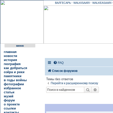
ВАЛГЕСАРЬ
·
WALKISAARI
·
WALKEASAARI
меню
главная
новости
история
FAQ
география
как добраться
Список форумов
озёра и реки
памятники
Темы без ответов
в годы войны
Перейти к расширенному поиску
фотографии
избранное
Поиск
Расшире
статьи
музей
форум
о проекте
ссылки
контакты