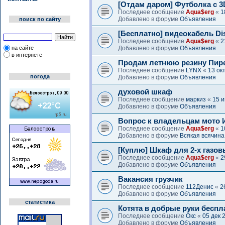
[Отдам даром] Футболка с 
Последнее сообщение
Aqua$erg
«
1
Добавлено в форуме
Объявления
поиск по сайту
[Бесплатно] видеокабель Dis
Последнее сообщение
Aqua$erg
«
2
на сайте
Добавлено в форуме
Объявления
в интернете
Продам летнюю резину Пир
Последнее сообщение
LYNX
«
13 ок
погода
Добавлено в форуме
Объявления
духовой шкаф
Последнее сообщение
маркиз
«
15 и
Добавлено в форуме
Объявления
Вопрос к владельцам мото
Последнее сообщение
Aqua$erg
«
1
Добавлено в форуме
Всякая всячина
[Куплю] Шкаф для 2-х газо
Последнее сообщение
Aqua$erg
«
2
Добавлено в форуме
Объявления
Вакансия грузчик
Последнее сообщение
112Денис
«
2
Добавлено в форуме
Объявления
статистика
Котята в добрые руки беспл
Последнее сообщение
Окс
«
05 дек 
Добавлено в форуме
Объявления