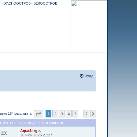
Ъ
·
КРАСНООСТРОВ
·
БЕЛООСТРОВ
Вход
Страница
1
из
7
1
2
3
4
5
7
След.
дено 154 результата
…
ОСМОТРЫ
ПОСЛЕДНЕЕ СООБЩЕНИЕ
Aqua$erg
220
18 июн 2026 21:27