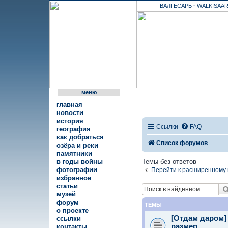
ВАЛГЕСАРЬ
·
WALKISAAR
меню
главная
новости
история
Ссылки
FAQ
география
как добраться
Список форумов
озёра и реки
памятники
Темы без ответов
в годы войны
фотографии
Перейти к расширенному 
избранное
статьи
музей
форум
ТЕМЫ
о проекте
[Отдам даром]
ссылки
размер
контакты