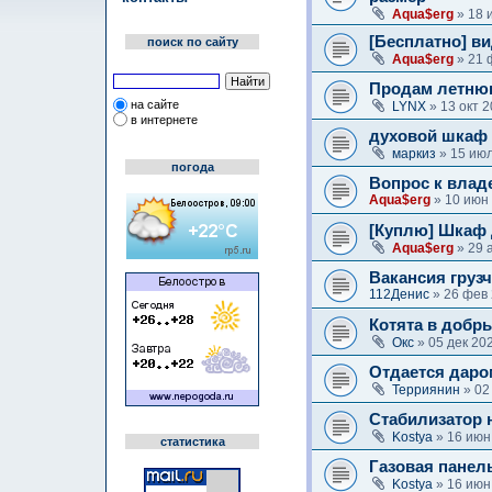
Aqua$erg
» 18 
[Бесплатно] ви
поиск по сайту
Aqua$erg
» 21 
Продам летню
на сайте
LYNX
» 13 окт 
в интернете
духовой шкаф
маркиз
» 15 июл
погода
Вопрос к влад
Aqua$erg
» 10 июн
[Куплю] Шкаф 
Aqua$erg
» 29 
Вакансия груз
112Денис
» 26 фев 
Котята в добр
Окс
» 05 дек 20
Отдается даро
Терриянин
» 02
Стабилизатор 
Kostya
» 16 июн
статистика
Газовая панель
Kostya
» 16 июн