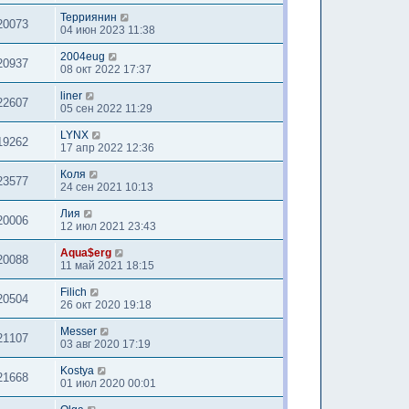
Терриянин
20073
04 июн 2023 11:38
2004eug
20937
08 окт 2022 17:37
liner
22607
05 сен 2022 11:29
LYNX
19262
17 апр 2022 12:36
Коля
23577
24 сен 2021 10:13
Лия
20006
12 июл 2021 23:43
Aqua$erg
20088
11 май 2021 18:15
Filich
20504
26 окт 2020 19:18
Messer
21107
03 авг 2020 17:19
Kostya
21668
01 июл 2020 00:01