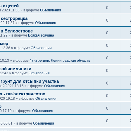
ых цепей
0
 2023 11:38 » в форуме
Объявления
 сестрорецка
0
022 17:37 » в форуме
Объявления
 в Белоострове
0
11:29 » в форуме
Всякая всячина
омер
0
 12:36 » в форуме
Объявления
0
 10:13 » в форуме
47-й регион: Ленинградская область
вой земляники
0
23:43 » в форуме
Объявления
рунт для отсыпки участка
0
май 2021 18:15 » в форуме
Объявления
ль газ/электричество
0
020 19:18 » в форуме
Объявления
р
0
20 17:19 » в форуме
Объявления
0
20 00:01 » в форуме
Объявления