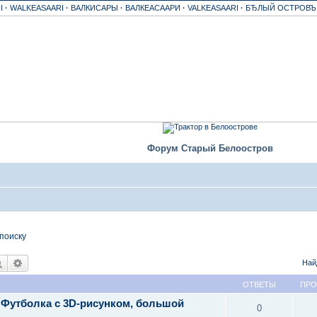
I
·
WALKEASAARI
·
ВАЛКИСАРЫ
·
ВАЛКЕАСААРИ
·
VALKEASAARI
·
БЂЛЫЙ ОСТРОВ
Форум Старый Белоостров
поиску
Поиск
Расширенный поиск
Най
ОТВЕТЫ
ПР
 Футболка с 3D-рисунком, большой
0