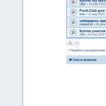
Куплю б/у быт
Olga
» 18 май 2020
Forel.Club для
liner
» 12 мар 2020 
собираюсь про
nstalker68
» 08 фев
Куплю участок
Оля
» 03 ноя 2019 
Перейти к расширенному 
Список форумов