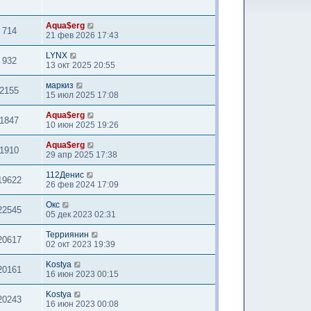
Aqua$erg
714
21 фев 2026 17:43
LYNX
932
13 окт 2025 20:55
маркиз
2155
15 июл 2025 17:08
Aqua$erg
1847
10 июн 2025 19:26
Aqua$erg
1910
29 апр 2025 17:38
112Денис
19622
26 фев 2024 17:09
Окс
22545
05 дек 2023 02:31
Терриянин
20617
02 окт 2023 19:39
Kostya
20161
16 июн 2023 00:15
Kostya
20243
16 июн 2023 00:08