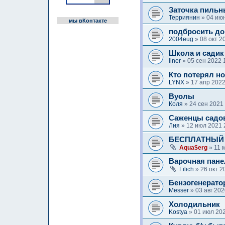
Заточка пильн
Терриянин
» 04 июн
мы вКонтакте
подбросить до
2004eug
» 08 окт 2
Школа и садик
liner
» 05 сен 2022 
Кто потерял н
LYNX
» 17 апр 2022
Вуолы
Коля
» 24 сен 2021
Саженцы садо
Лия
» 12 июл 2021 
БЕСПЛАТНЫЙ г
Aqua$erg
» 11 
Варочная пане
Filich
» 26 окт 2
Бензогенерато
Messer
» 03 авг 20
Холодильник
Kostya
» 01 июл 20