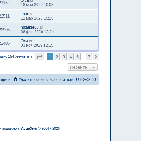
Olga
21152
18 май 2020 10:03
liner
22511
12 мар 2020 15:28
nstalker68
22905
08 фев 2020 15:54
Оля
22405
03 ноя 2019 12:15
Страница
1
из
7
1
2
3
4
5
7
След.
дено 154 результата
…
Перейти
рацией
Удалить cookies
Часовой пояс:
UTC+03:00
и поддержка:
Aqua$erg
© 2006 - 2025